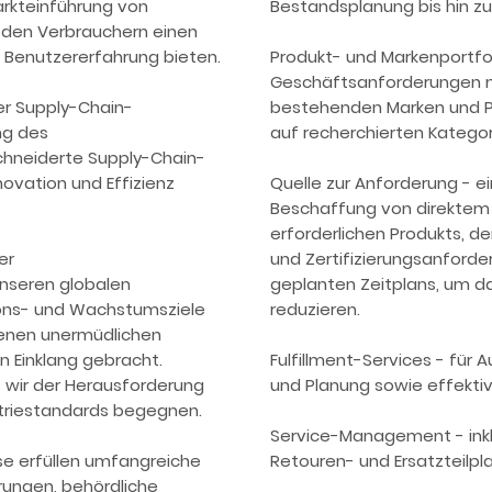
Markteinführung von
Bestandsplanung bis hin z
 den Verbrauchern einen
 Benutzererfahrung bieten.
Produkt- und Markenportfol
Geschäftsanforderungen 
ser Supply-Chain-
bestehenden Marken und P
ng des
auf recherchierten Kategor
hneiderte Supply-Chain-
ovation und Effizienz
Quelle zur Anforderung - ei
Beschaffung von direktem M
erforderlichen Produkts, de
er
und Zertifizierungsanforder
nseren globalen
geplanten Zeitplans, um das
ions- und Wachstumsziele
reduzieren.
enen unermüdlichen
n Einklang gebracht.
Fulfillment-Services - fü
s wir der Herausforderung
und Planung sowie effekti
striestandards begegnen.
Service-Management - ink
se erfüllen umfangreiche
Retouren- und Ersatzteilpl
erungen, behördliche