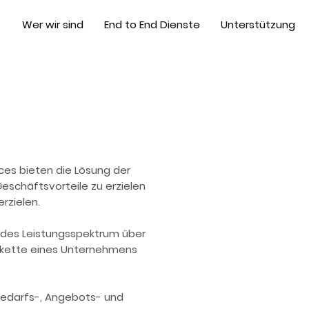
Wer wir sind
End to End Dienste
Unterstützung
ces bieten die Lösung der
eschäftsvorteile zu erzielen
rzielen.
ndes Leistungsspektrum über
erkette eines Unternehmens
Bedarfs-, Angebots- und