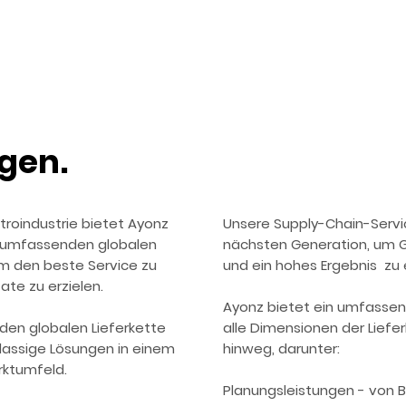
gen.
ktroindustrie bietet Ayonz
Unsere Supply-Chain-Servi
 umfassenden globalen
nächsten Generation, um G
m den beste Service zu
und ein hohes Ergebnis zu e
te zu erzielen.
Ayonz bietet ein umfasse
den globalen Lieferkette
alle Dimensionen der Lief
klassige Lösungen in einem
hinweg, darunter:
ktumfeld.
Planungsleistungen - von 