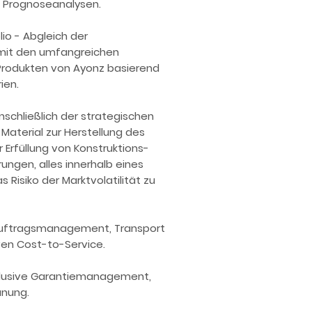
u Prognoseanalysen.
io - Abgleich der
mit den umfangreichen
rodukten von Ayonz basierend
ien.
nschließlich der strategischen
aterial zur Herstellung des
r Erfüllung von Konstruktions-
ungen, alles innerhalb eines
 Risiko der Marktvolatilität zu
r Auftragsmanagement, Transport
ven Cost-to-Service.
lusive Garantiemanagement,
anung.